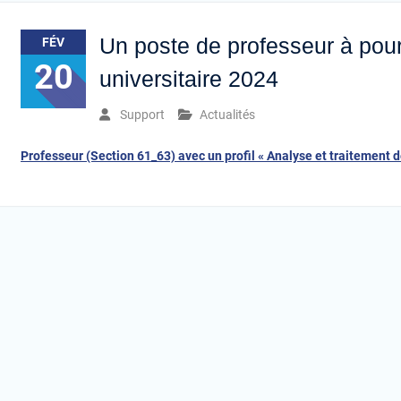
Un poste de professeur à pour
FÉV
20
universitaire 2024
Support
Actualités
Professeur (Section 61_63) avec un profil « Analyse et traitement de
Navigation
des
articles