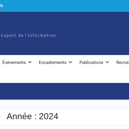
la
ir
ansport de l'Information
Événements
Encadrements
Publications
Recru
Année :
2024