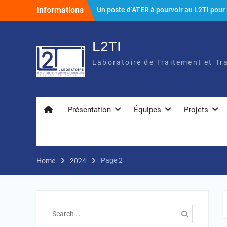
Skip
Informations
Un poste d’ATER à pourvoir au L2TI pour 
to
rentrée universitaire 2026
content
Soutenance de thèse de Mme Houaida
GHANMI
L2TI
4th Workshop: IoT Platforms for Indoor A
Laboratoire de Traitement et Tr
Quality Study
Présentation
Équipes
Projets
Page 2
Home
2024
Search
for: