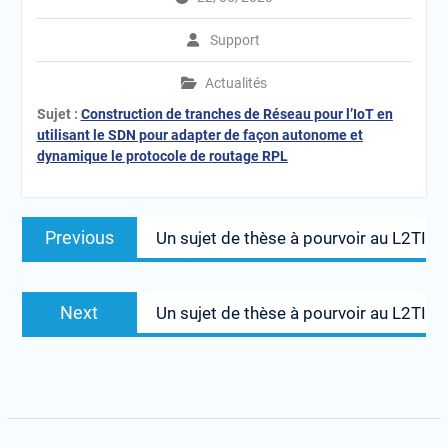
Support
Actualités
Sujet :
Construction de tranches de Réseau pour l’IoT en
utilisant le SDN pour adapter de façon autonome et
dynamique le protocole de routage RPL
Navigation
Previous
Previous
Un sujet de thèse à pourvoir au L2TI
de
post:
l’article
Next
Next
Un sujet de thèse à pourvoir au L2TI
post: