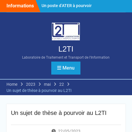
Skip
Informations
Un poste d’ATER à pourvoir
to
au L2TI pour la rentrée
content
universitaire 2026
Soutenance de thèse de
Mme Houaida GHANMI
4th Workshop: IoT
Platforms for Indoor Air
L2TI
Quality Study
Laboratoire de Traitement et Transport de l'Information
Menu
Home
2023
mai
22
Un sujet de thèse à pourvoir au L2TI
Un sujet de thèse à pourvoir au L2TI
22/05/2023